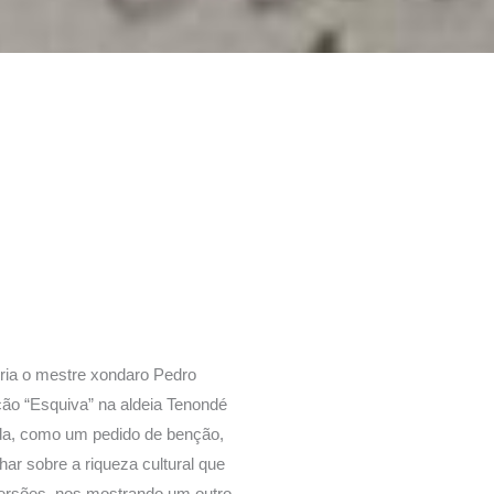
iria o mestre xondaro Pedro
nção “Esquiva” na aldeia Tenondé
ada, como um pedido de benção,
r sobre a riqueza cultural que
mersões, nos mostrando um outro