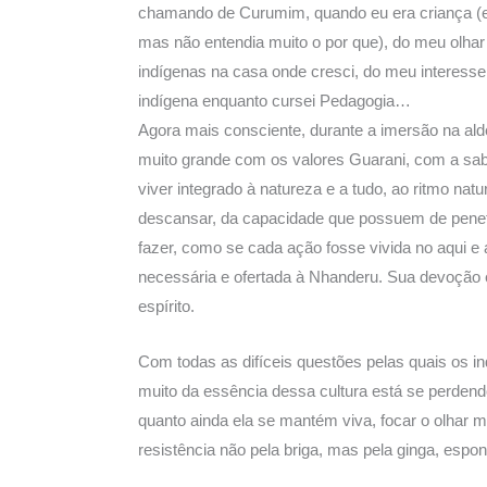
chamando de Curumim, quando eu era criança (e 
mas não entendia muito o por que), do meu olha
indígenas na casa onde cresci, do meu interess
indígena enquanto cursei Pedagogia…
Agora mais consciente, durante a imersão na alde
muito grande com os valores Guarani, com a sab
viver integrado à natureza e a tudo, ao ritmo natu
descansar, da capacidade que possuem de penetra
fazer, como se cada ação fosse vivida no aqui e 
necessária e ofertada à Nhanderu. Sua devoção 
espírito.
Com todas as difíceis questões pelas quais os i
muito da essência dessa cultura está se perdendo
quanto ainda ela se mantém viva, focar o olhar 
resistência não pela briga, mas pela ginga, esp