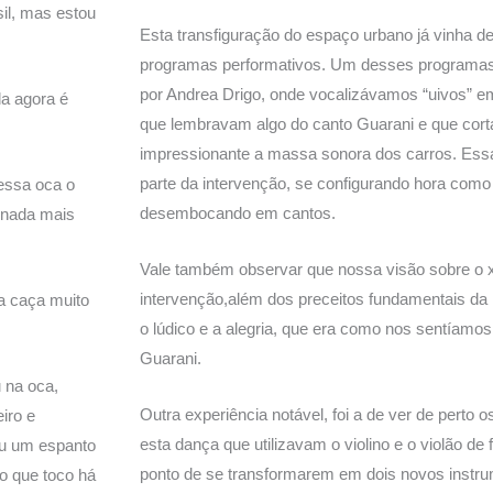
il, mas estou
Esta transfiguração do espaço urbano já vinha 
programas performativos. Um desses programas, 
por Andrea Drigo, onde vocalizávamos “uivos” em 
a agora é
que lembravam algo do canto Guarani e que cor
impressionante a massa sonora dos carros. Essa
parte da intervenção, se configurando hora com
dessa oca o
desembocando em cantos.
, nada mais
Vale também observar que nossa visão sobre o x
intervenção,além dos preceitos fundamentais da
a caça muito
o lúdico e a alegria, que era como nos sentíamo
Guarani.
 na oca,
Outra experiência notável, foi a de ver de per
iro e
esta dança que utilizavam o violino e o violão de 
ou um espanto
ponto de se transformarem em dois novos instr
o que toco há