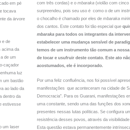
com três cordas) e o
mbaraka
(violão com cinco 
ocado em pé
surpreendeu, pois seu uso é como o de um inst
 e tocava
o chocalho é chamado por eles de
mbaraka miri
nte da árvore
dos cantos. Este contato foi tão especial que
qui
mbaraka
para todos os integrantes da interve
 e de
estabelecer uma mudança sensível de paradig
m acima da
temos de um instrumento tão comum a nossa 
 a de um
de tocar e usufruir deste contato. Este ato 
co-caçador
acostumados, ele é incorporado.
nenhuma luz
Por uma feliz confluência, nos foi possível apre
om um bastão
manifestações que aconteceram na cidade de Sã
va ao lado da
Democracia”. Para os Guarani, manifestações em
a dentro da
uma constante, sendo uma das funções dos xon
 estivesse
presentes nessas lutas políticas. Se configura 
resistência desses povos, através da visibilidade
o um laser
Esta questão estava permanentemente intrínseca