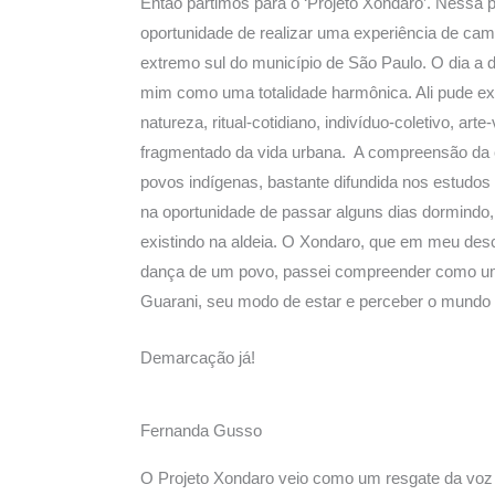
Então partimos para o ‘Projeto Xondaro’. Nessa p
oportunidade de realizar uma experiência de camp
extremo sul do município de São Paulo. O dia a d
mim como uma totalidade harmônica. Ali pude exp
natureza, ritual-cotidiano, indivíduo-coletivo, arte
fragmentado da vida urbana. A compreensão da c
povos indígenas, bastante difundida nos estudos
na oportunidade de passar alguns dias dormindo
existindo na aldeia. O Xondaro, que em meu de
dança de um povo, passei compreender como uma 
Guarani, seu modo de estar e perceber o mundo 
Demarcação já!
Fernanda Gusso
O Projeto Xondaro veio como um resgate da voz