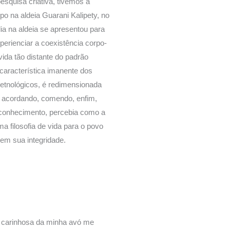
esquisa criativa, tivemos a
o na aldeia Guarani Kalipety, no
ia na aldeia se apresentou para
erienciar a coexistência corpo-
-vida tão distante do padrão
aracterística imanente dos
 etnológicos, é redimensionada
, acordando, comendo, enfim,
sconhecimento, percebia como a
filosofia de vida para o povo
em sua integridade.
 carinhosa da minha avó me