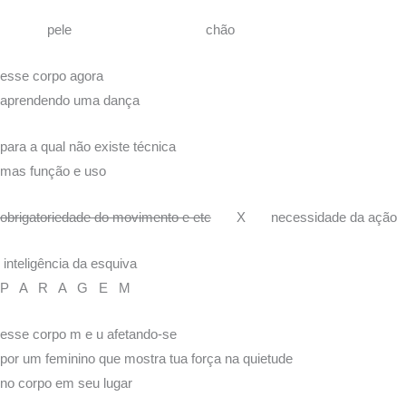
pele chão
esse corpo agora
aprendendo uma dança
para a qual não existe técnica
mas função e uso
obrigatoriedade do movimento e etc
X necessidade da ação
inteligência da esquiva
P A R A G E M
esse corpo m e u afetando-se
por um feminino que mostra tua força na quietude
no corpo em seu lugar