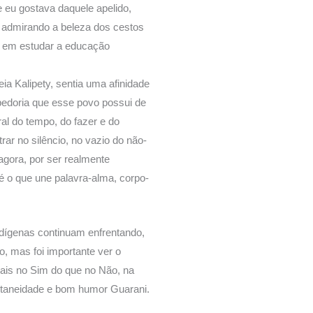
eu gostava daquele apelido,
r admirando a beleza dos cestos
e em estudar a educação
ia Kalipety, sentia uma afinidade
edoria que esse povo possui de
ral do tempo, do fazer e do
r no silêncio, no vazio do não-
agora, por ser realmente
é o que une palavra-alma, corpo-
ndígenas continuam enfrentando,
, mas foi importante ver o
mais no Sim do que no Não, na
ontaneidade e bom humor Guarani.