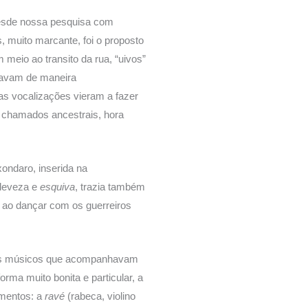
desde nossa pesquisa com
muito marcante, foi o proposto
meio ao transito da rua, “uivos”
tavam de maneira
s vocalizações vieram a fazer
o chamados ancestrais, hora
ondaro, inserida na
 leveza e
esquiva
, trazia também
s ao dançar com os guerreiros
to os músicos que acompanhavam
forma muito bonita e particular, a
umentos: a
ravé
(rabeca, violino