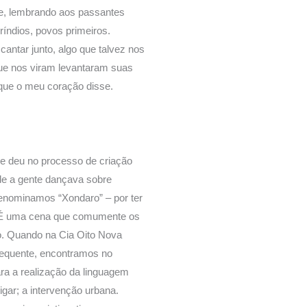
de, lembrando aos passantes
ndios, povos primeiros.
antar junto, algo que talvez nos
e nos viram levantaram suas
 que o meu coração disse.
se deu no processo de criação
nde a gente dançava sobre
enominamos “Xondaro” – por ter
i. É uma cena que comumente os
o. Quando na Cia Oito Nova
equente, encontramos no
ara a realização da linguagem
gar; a intervenção urbana.