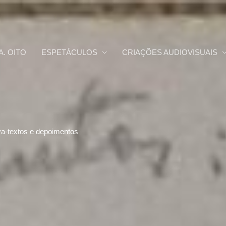
A. OITO
ESPETÁCULOS
CRIAÇÕES AUDIOVISUAIS
a-textos e depoimentos