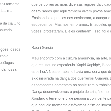
bsolutamente
que percorreu as mais diversas regiões da cida
da alma.
desavisados que aqui também vivem povos amerí
Ensinando o que eles nos ensinaram, a dançar e c
a da cia Oito
esquecemos. Mas nos lembramos. E aqueles qu
pautado
vozes, protestaram. E eles cantaram. Isso, foi o
Raoni Garcia
reções, ossos
rno e
Meu encontro com a cultura ameríndia, na arte, 
ueólogos-
que resultou no espetáculo ‘Xapiri Xapiripë, lá o
s da nossa
espelhos’. Nesse trabalho havia uma cena que d
sido inspirada na dança dos guerreiros Guaran
espectadores comentam ao assistirem o trabalh
Dança desenvolvemos o projeto de criação subs
Xondaro o terreno fértil de pesquisa confluente p
que naquele momento estávamos a fim de investi