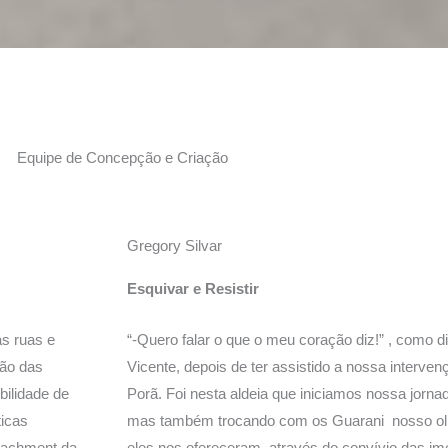
Equipe de Concepção e Criação
Gregory Silvar
Esquivar e Resistir
as ruas e
“-Quero falar o que o meu coração diz!” , como d
ção das
Vicente, depois de ter assistido a nossa interve
ilidade de
Porã. Foi nesta aldeia que iniciamos nossa jorn
ticas
mas também trocando com os Guarani nosso olha
peachment da
eles nos ofereceram, através do convívio das i