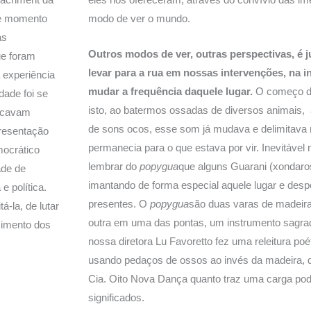
sse momento
modo de ver o mundo.
as
Outros modos de ver, outras perspectivas, é 
ue foram
levar para a rua em nossas intervenções, na
 experiência
mudar a frequência daquele lugar.
O começo da
dade foi se
isto, ao batermos ossadas de diversos animais, 
dicavam
de sons ocos, esse som já mudava e delimitava
resentação
permanecia para o que estava por vir. Inevitáve
mocrático
lembrar do
popygua
que alguns Guarani (xondaro
ade de
imantando de forma especial aquele lugar e des
e política.
presentes. O
popygua
são duas varas de madeira
-la, de lutar
outra em uma das pontas, um instrumento sagrad
ecimento dos
nossa diretora Lu Favoretto fez uma releitura poé
usando pedaços de ossos ao invés da madeira, qu
Cia. Oito Nova Dança quanto traz uma carga po
significados.