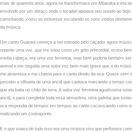
mais de quarenta anos, agora se transformava em Mbaraka e era t
envolvido por um abraço onde o tocador apoiava seu ouvido ao bojo
caminhando, como se estivesse escutando os sons vindos diretame
da música.
Um canto Guarani começa a ser entoado pelo caçador agora músico
repente uma voz, que me soou como um grito primordial, ecoou be
minha cabeça, era uma voz feminina, mas bem poderia também ser
animal e em seguida uma outra voz bem mais grave que a do músi
me atravessa e me chama para o canto direito da oca. Quase sem 
percebo a silhueta de uma anciã que cantava marcando o tempo c
que ela batia no chão de terra. A outra voz feminina agudíssima esta
anciã, e para completar toda essa atmosfera, uma galinha que estav
oca respondia de tempos em tempos ao canto cocorocando como se
realizando um contraponto.
E o que soava de tudo isso era uma música viva que perfurava com